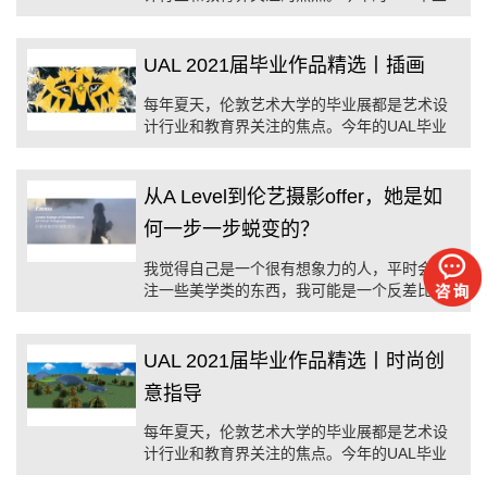
展继续以线上形式进行，我们将于近期为同学
们分享六个学院，十几个专业方向的作品精
选，让大家欣赏到伦艺学子精妙的创意和高超
UAL 2021届毕业作品精选丨插画
的技艺。 ...
每年夏天，伦敦艺术大学的毕业展都是艺术设
计行业和教育界关注的焦点。今年的UAL毕业
展继续以线上形式进行，我们将于近期为同学
们分享六个学院，十几个专业方向的作品精
选，让大家欣赏到伦艺学子精妙的创意和高超
从A Level到伦艺摄影offer，她是如
的技艺。 ...
何一步一步蜕变的？
我觉得自己是一个很有想象力的人，平时会关
注一些美学类的东西，我可能是一个反差比较
大的人，所以我的作品集每个项目的主题风格
都有很大不同，另外我比较喜欢一些隐喻、抽
象、未知的东西。
UAL 2021届毕业作品精选丨时尚创
意指导
每年夏天，伦敦艺术大学的毕业展都是艺术设
计行业和教育界关注的焦点。今年的UAL毕业
展继续以线上形式进行，我们将于近期为同学