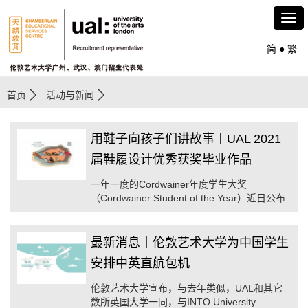
简
●
繁
首页
活动与新闻
用鞋子向孩子们讲故事丨UAL 2021
届鞋履设计优秀获奖毕业作品
一年一度的Cordwainer年度学生大奖
（Cordwainer Student of the Year）近日公布
了获奖名单，伦敦时尚学院Cordwainer制鞋：
产品设计与创新本科（BA Cordwainer
Footwear: Product Design and Innovation）
最新消息丨伦敦艺术大学为中国学生
2021届毕业生Louise Pietrzyk凭借设计《Bean
安排中英直航包机
on Toast》获得了新设立的Cordwainer可持续
发展奖 ...
伦敦艺术大学宣布，与去年类似，UAL和其它
数所英国大学一同，与INTO University