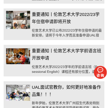
学们查看以下关闭申请的课程名单，如果你仍
在准备2022/23学年UAL的入学申请，请马上联
系我们。
重要通知丨伦敦艺术大学2022/23学
年住宿申请即将开放
伦敦艺术大学已公布2022/23学年住宿申请的最
新安排，请将于今年入学而且准备申请UAL宿
舍的同学们留意，及时递交申请，以免错过机
会。
重要通知丨伦敦艺术大学学前语言班
开放申请
伦敦艺术大学2022/23学年的学前语言班（Pre-
sessional English）课程还有部分位置，请尽
快联系我们申请！！！
UAL面试官教你，如何更好地准备作
品集！！！
新年伊始，伦敦艺术大学广州招生代表处特别
邀请伦敦艺术大学的资深导师和面试官，举办