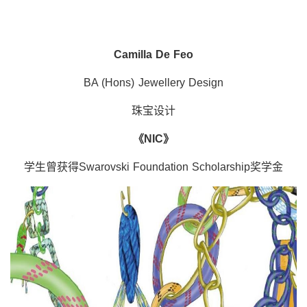
Camilla De Feo
BA (Hons) Jewellery Design
珠宝设计
《
NIC
》
学生曾获得
Swarovski Foundation Scholarship
奖学金