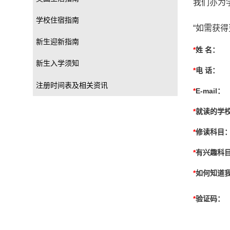
我们亦为
学校住宿指南
“如需获
新生迎新指南
*
姓 名：
新生入学须知
*
电 话：
注册时间表及相关资讯
*
E-mail：
*
就读的学
*
修读科目
*
有兴趣科
*
如何知道
*
验证码：