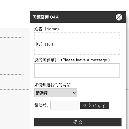
问题咨询 Q&A
姓名（Name）
伦敦艺术大学广州、武汉、澳门招生代表处
电话（Tel）
电话：广州(8620) 87600086
网址：
www.arts-edu.com
微信扫码添加客服微信：
您的问题是？（Please leave a message.）
如何知道我们的网站
回到顶部
验证码：