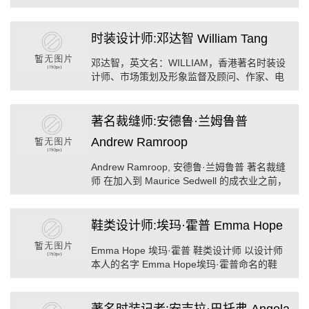
用，并由天麟海外艺术创意启发中心董事总经
理梁香盈女士主持了的开幕仪式。 伦敦艺术 ...
时装设计师:邓达智 William Tang
邓达智，英文名：WILLIAM，香港著名时装设
计师、市场策划及形象监督及顾问、作家、电
台及电视台主持人。曾设计品牌：DANIEL
HECHTER (法国)、WHISTES (英国)、TONI
GARD (德国)、读卖、古谷惠(广州)。 ...
著名裁缝师:安德鲁·兰姆鲁普
Andrew Ramroop
Andrew Ramroop, 安德鲁·兰姆鲁普 著名裁缝
师 在加入到 Maurice Sedwell 的成衣业之前，
安德鲁·兰姆鲁普在伦敦服装学院/伦敦时装学院
学习。到1988年，他已经成功收购了 Maurice
Sedwell成 ...
鞋类设计师:埃玛·霍普 Emma Hope
Emma Hope 埃玛·霍普 鞋类设计师 以设计师
本人的名字 Emma Hope埃玛·霍普命名的鞋
子，是英国的知名品牌。 她的鞋子设计简洁，
线条明快，融合了她独特的气质，很容易从众
多的品牌中辨认 ...
著名时装记者:安吉拉·巴托弗 Angela