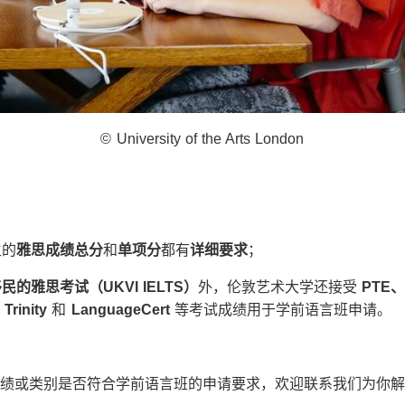
© University of the Arts London
生的
雅思成绩总分
和
单项分
都有
详细要求
；
移民的雅思考试（
UKVI IELTS
）
外，伦敦艺术大学还接受
PTE
、
Trinity
和
LanguageCert
等考试成绩用于学前语言班申请。
绩或类别是否符合学前语言班的申请要求，欢迎联系我们为你解