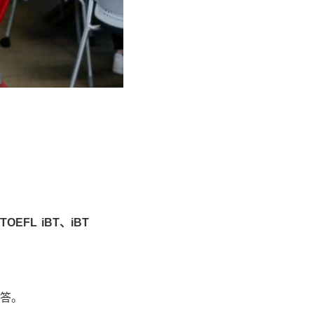
、
TOEFL iBT
、
iBT
答。