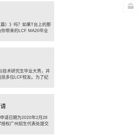
）
上篇）》吗？如果T台上的那
带来的LCF MA20毕业
）
设计与技术研究生毕业大秀，并
括多位LCF校友。为了纪
...
申请
请日期为2020年2月28
学授权广州招生代表处提交