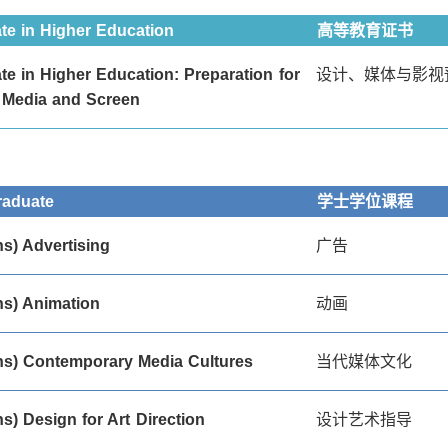
ate in Higher Education
高等教育证书
ate in Higher Education: Preparation for
设计、媒体与影视
 Media and Screen
raduate
学士学位课程
s) Advertising
广告
s) Animation
动画
s) Contemporary Media Cultures
当代媒体文化
s) Design for Art Direction
设计艺术指导