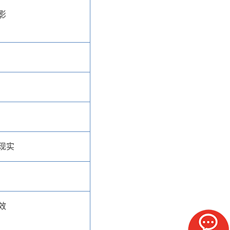
影
现实
效