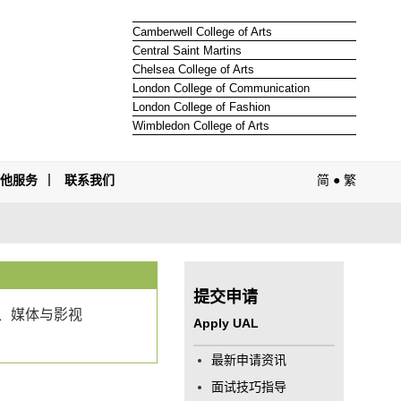
Camberwell College of Arts
Central Saint Martins
Chelsea College of Arts
London College of Communication
London College of Fashion
Wimbledon College of Arts
其他服务
联系我们
简
●
繁
提交申请
、媒体与影视
Apply UAL
最新申请资讯
面试技巧指导