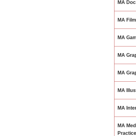
MA Doc
MA Film
MA Gam
MA Grap
MA Grap
MA Illu
MA Inte
MA Medi
Practic