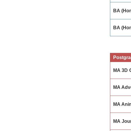
BA (Ho
BA (Hon
Postgra
MA 3D 
MA Adve
MA Ani
MA Jour