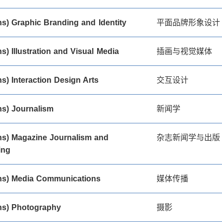
s) Graphic Branding and Identity
平面品牌形象设计
s) Illustration and Visual Media
插画与视觉媒体
s) Interaction Design Arts
交互设计
s) Journalism
新闻学
s) Magazine Journalism and
杂志新闻学与出版
ing
ns) Media Communications
媒体传播
ns) Photography
摄影