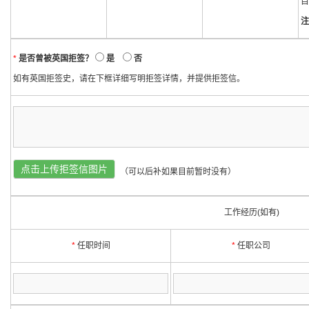
目
注
*
是否曾被英国拒签？
是
否
如有英国拒签史，请在下框详细写明拒签详情，并提供拒签信。
点击上传拒签信图片
（可以后补如果目前暂时没有）
工作经历(如有)
*
任职时间
*
任职公司