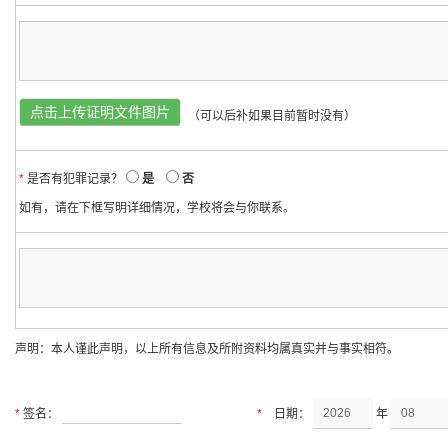
点击上传证明文件图片
（可以后补如果目前暂时没有）
*
是否有犯罪记录？
是
否
如有，请在下框写明详细情况，学校将会与你联系。
声明：本人谨此声明，以上所有信息及所附资料均属真实并与事实相符。
*
签名：
*
日期：
年