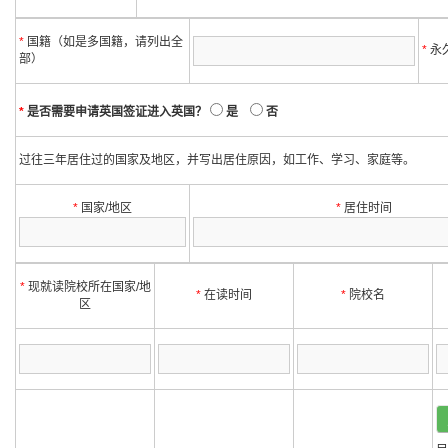
*
国籍（如是多国籍，请列出全
*
永
部）
*
是否需要申请英国签证进入英国？
是
否
过往三年居住过的国家及地区，并写出居住原因，如工作、学习、家庭等。
*
国家/地区
*
居住时间
*
现就读院校所在国家/地
*
在读时间
*
院校名
区