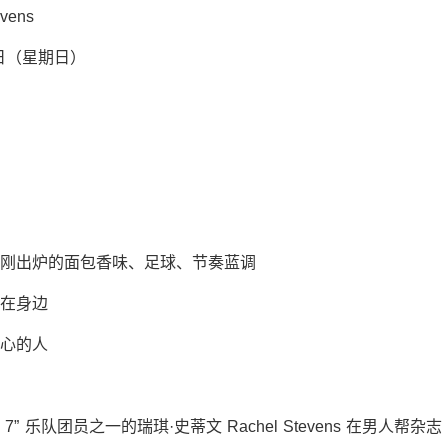
ens
日（星期日）
出炉的面包香味、足球、节奏蓝调
在身边
心的人
b 7” 乐队团员之一的瑞琪·史蒂文 Rachel Stevens 在男人帮