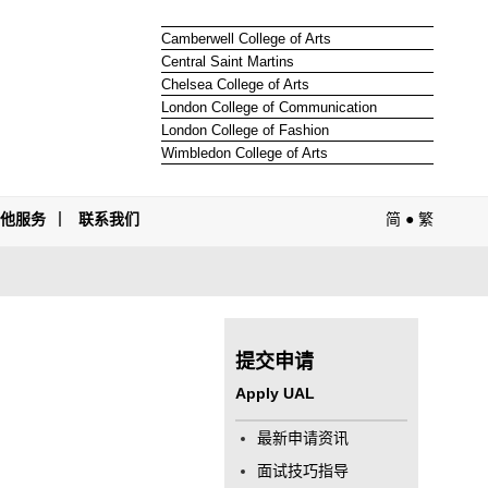
Camberwell College of Arts
Central Saint Martins
Chelsea College of Arts
London College of Communication
London College of Fashion
Wimbledon College of Arts
其他服务
联系我们
简
●
繁
提交申请
Apply UAL
最新申请资讯
面试技巧指导