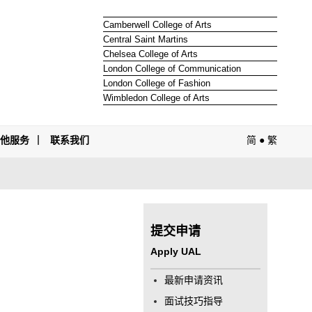
Camberwell College of Arts
Central Saint Martins
Chelsea College of Arts
London College of Communication
London College of Fashion
Wimbledon College of Arts
其他服务
联系我们
简
●
繁
提交申请
Apply UAL
最新申请资讯
面试技巧指导