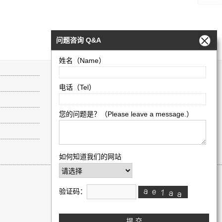
问题咨询 Q&A
姓名（Name）
伦敦艺术大学广州、武汉、澳门招生代表处
电话（Tel）
电话：广州(8620) 87600086
网址：
www.arts-edu.com
微信扫码添加客服微信：
您的问题是？（Please leave a message.）
如何知道我们的网站
回到顶部
验证码：