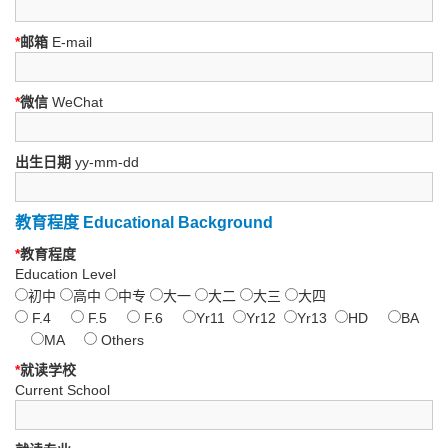
*
邮箱
E-mail
*
微信
WeChat
出生日期
yy-mm-dd
教育程度 Educational Background
*
教育程度
Education Level
初中
高中
中专
大一
大二
大三
大四
F.4
F.5
F.6
Yr11
Yr12
Yr13
HD
BA
MA
Others
*
就读学校
Current School