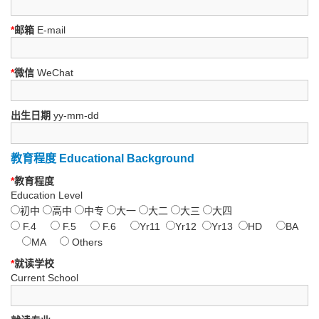
*
邮箱
E-mail
*
微信
WeChat
出生日期
yy-mm-dd
教育程度 Educational Background
*
教育程度
Education Level
初中
高中
中专
大一
大二
大三
大四
F.4
F.5
F.6
Yr11
Yr12
Yr13
HD
BA
MA
Others
*
就读学校
Current School