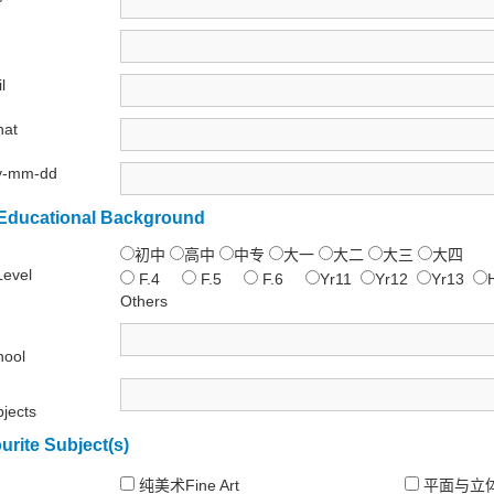
l
at
y-mm-dd
ucational Background
初中
高中
中专
大一
大二
大三
大四
Level
F.4
F.5
F.6
Yr11
Yr12
Yr13
Others
hool
jects
rite Subject(s)
纯美术Fine Art
平面与立体设计