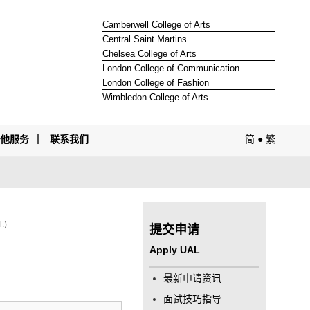
Camberwell College of Arts
Central Saint Martins
Chelsea College of Arts
London College of Communication
London College of Fashion
Wimbledon College of Arts
其他服务
联系我们
简
●
繁
.)
提交申请
Apply UAL
最新申请资讯
面试技巧指导