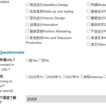
ubject
珠宝设计Jewellery Design
传媒Medi
化妆造型Make-up and styling
服装设计Fas
室内设计Interior Design
雕塑设计Scul
动漫设计Animation
数码传艺Digi
服装营销Fashion Marketing
产品设计Pro
影视制作Film and Television
表演艺术Ac
Production
其它Other
estionnaire
申请UAL？
是Yes
否No
erested in
or UAL?
间
2025年Yr
2026年Yr
2027年Yr
未知Unknow
nning to
ad?
e specify.
个渠道了解
息？