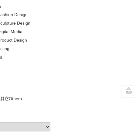
a
hion Design
pture Design
tal Media
duct Design
ting
s
其它Others