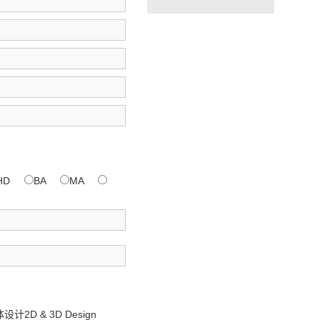
HD
BA
MA
2D & 3D Design