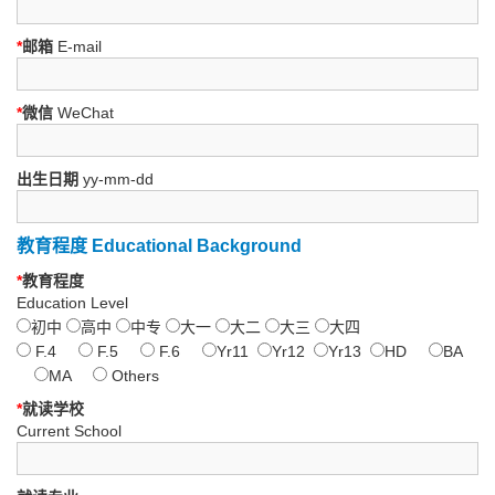
*
邮箱
E-mail
*
微信
WeChat
出生日期
yy-mm-dd
教育程度 Educational Background
*
教育程度
Education Level
初中
高中
中专
大一
大二
大三
大四
F.4
F.5
F.6
Yr11
Yr12
Yr13
HD
BA
MA
Others
*
就读学校
Current School