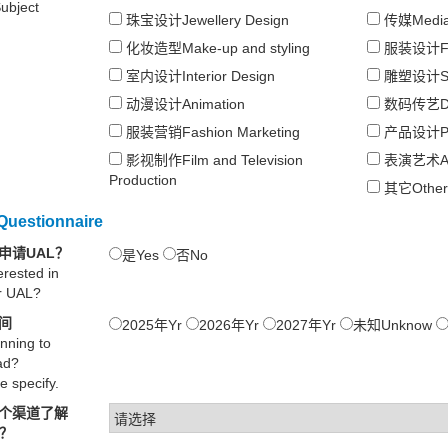
ubject
珠宝设计Jewellery Design
传媒Medi
化妆造型Make-up and styling
服装设计Fas
室内设计Interior Design
雕塑设计Scul
动漫设计Animation
数码传艺Digi
服装营销Fashion Marketing
产品设计Pro
影视制作Film and Television
表演艺术Ac
Production
其它Other
estionnaire
申请UAL？
是Yes
否No
erested in
or UAL?
间
2025年Yr
2026年Yr
2027年Yr
未知Unknow
nning to
ad?
e specify.
个渠道了解
息？