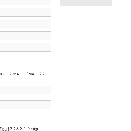
HD
BA
MA
2D & 3D Design