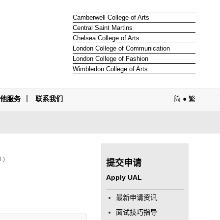
Camberwell College of Arts
Central Saint Martins
Chelsea College of Arts
London College of Communication
London College of Fashion
Wimbledon College of Arts
其他服务
联系我们
简
●
繁
.)
提交申请
Apply UAL
最新申请资讯
面试技巧指导