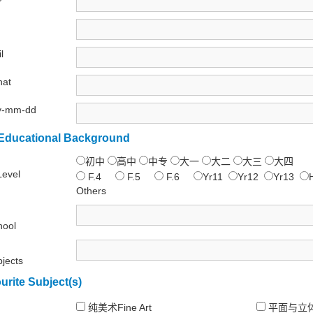
l
at
y-mm-dd
ucational Background
初中
高中
中专
大一
大二
大三
大四
Level
F.4
F.5
F.6
Yr11
Yr12
Yr13
Others
hool
jects
rite Subject(s)
纯美术Fine Art
平面与立体设计