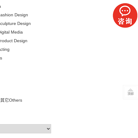
a
hion Design
pture Design
tal Media
duct Design
ting
s
其它Others