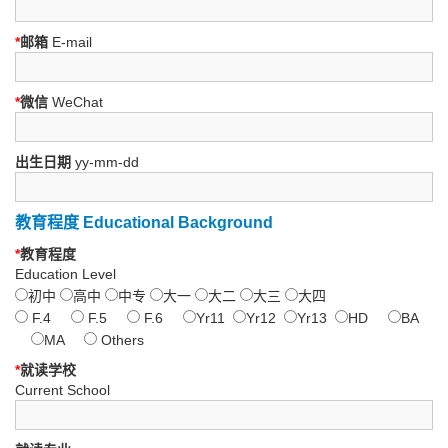
*
邮箱
E-mail
*
微信
WeChat
出生日期
yy-mm-dd
教育程度 Educational Background
*
教育程度
Education Level
初中
高中
中专
大一
大二
大三
大四
F.4
F.5
F.6
Yr11
Yr12
Yr13
HD
BA
MA
Others
*
就读学校
Current School