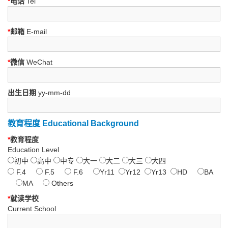
*
电话
Tel
*
邮箱
E-mail
*
微信
WeChat
出生日期
yy-mm-dd
教育程度 Educational Background
*
教育程度
Education Level
初中
高中
中专
大一
大二
大三
大四
F.4
F.5
F.6
Yr11
Yr12
Yr13
HD
BA
MA
Others
*
就读学校
Current School