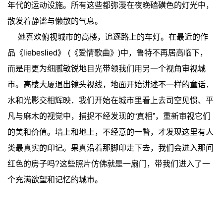
年代的运动设施。所有这些都弥漫在夜晚磕磺色的灯光中，
散发着静谧与懒散的气息。
她喜欢俯视城市的高楼，追逐路上的车灯。在最近的作
品《liebeslied》 (《爱情歌曲》)中，鲁特不再居高临下，
而是用更为细腻敏锐地目光带领我们用另一个视角审视城
市。高楼大厦退出镜头视线，地面开始讲述不一样的童话．
水和光影交相辉映．我们开始在城市里看上去司空见惯、平
凡与麻木的视觉中，捕捉不经发现的“真相”，重新审视它们
的美和价值。墙上和地上，不经意的一瞥，才发现这里有人
类最真实的印记。果真沿着那脚印走下去，我们会进入那间
红色的房子吗?这些照片仿佛就是一扇门，带我们进入了一
个充满欲望和记忆的城市。