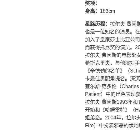
奖项：
身高：
183cm
星路历程：
拉尔夫·费因斯
也是一位知名的演员。在英国的
加入了皇家莎士比亚公司（R
而获得托尼奖的演员。2
拉尔夫·费因斯的电影处女秀
希斯克里夫，与他演对手戏的
《辛德勒的名单》（Schin
卡最佳男配角提名。深沉、
查尔斯·范多伦（Charle
Patient）中的出色
拉尔夫·费因斯1993年和
开始和《哈姆雷特》（Ham
姐弟恋。2004年，拉尔夫在哈
Fire）中扮演邪恶的