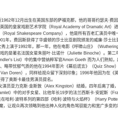
1962年12月出生在英国东部的萨福克郡，他的哥哥约瑟夫·费因斯（Jo
皇家戏剧艺术学院（Royal Academy of Dramatic Art
oyal Shakespeare Company），他是所有百老汇演员
001年，费因斯获得了华盛顿的莎士比亚剧院颁发的威廉·莎士比
上演于1992年，那一年，他在电影《呼啸山庄》（Wuthering 
是著名法国女星朱丽叶·比诺什（Juliette Binoche）。
dler's List）中的集中营纳粹军官Amon Goeth 而为人们
略带忧郁气质的他在1994年影片《幕后谎言》（Quiz Sho
s Van Doren），同样给观众留下深刻印象；1996年他因为在《英国
表现获得了奥斯卡最佳男演员提名。
女演员亚力克斯·金斯敦（Alex Kingston）结婚，四年后离了婚
let）中的对手女星、比他年长19岁的法兰西斯卡·安妮斯（France
利·波特系列的第四部《哈利·波特与火焰杯》（Harry Potter and t
伏地魔，让观众再次领略到他出神入化的角色驾驭能力和宽广多变的