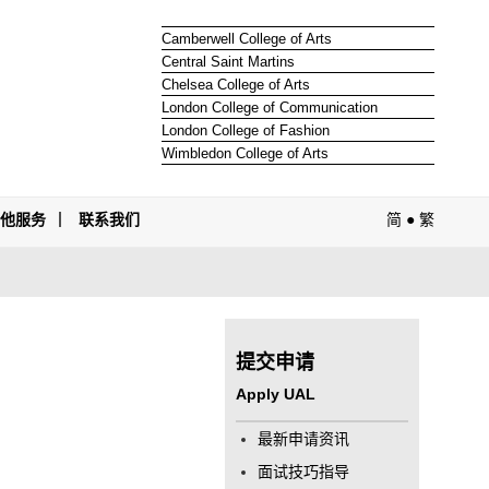
Camberwell College of Arts
Central Saint Martins
Chelsea College of Arts
London College of Communication
London College of Fashion
Wimbledon College of Arts
其他服务
联系我们
简
●
繁
提交申请
Apply UAL
最新申请资讯
面试技巧指导