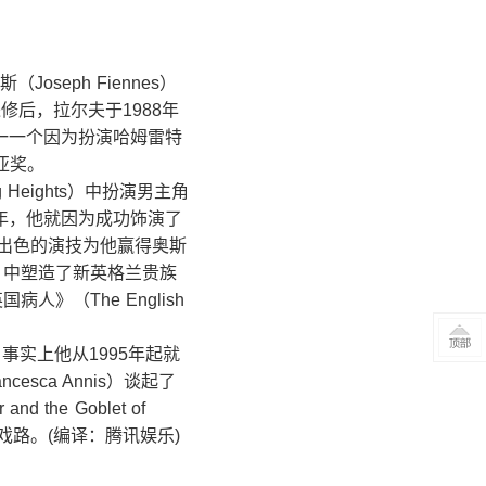
seph Fiennes）
）进修后，拉尔夫于1988年
中唯一一个因为扮演哈姆雷特
亚奖。
Heights）中扮演男主角
第二年，他就因为成功饰演了
熟知，出色的演技为他赢得奥斯
w）中塑造了新英格兰贵族
病人》（The English
，事实上他从1995年起就
sca Annis）谈起了
he Goblet of
戏路。(编译：腾讯娱乐)