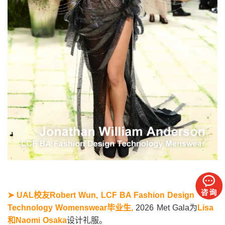
➤ UAL
校友Robert Wun, LCF BA Fashion Design
Technology Womenswear毕业生,
2026 Met Gala为
Lisa
和Naomi Osaka
设计礼服。