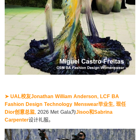
➤ UAL
校友Jonathan William Anderson, LCF BA
Fashion Design Technology Menswear毕业生, 现任
Dior创意总监,
2026 Met Gala为
Jisoo
和Sabrina
Carpenter
设计礼服。