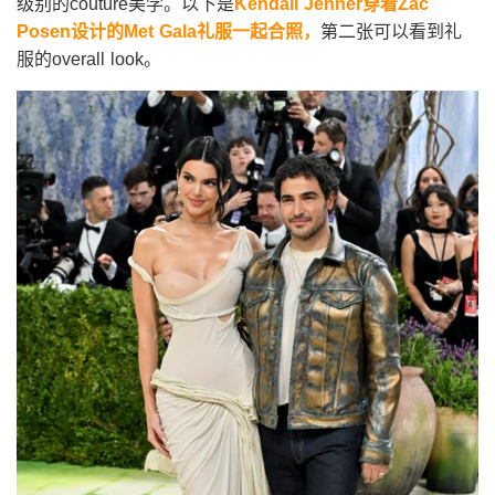
级别的couture美学。以下是
Kendall Jenner
穿着Zac
Posen设计的Met Gala礼服一起合照，
第二张可以看到礼
服的overall look。