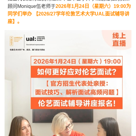
顾问Monique伍老师于
2026
年
1
月
24
日（星期六）
19:00
为
同学们举办
【
2026/27
学年伦敦艺术大学
UAL
面试辅导讲
座】。