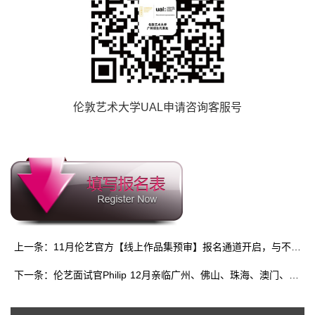
伦敦艺术大学UAL申请咨询客服号
上一条：11月伦艺官方【线上作品集预审】报名通道开启，与不同学院面试官沟通，获取申请建议，助你冲刺伦艺
下一条：伦艺面试官Philip 12月亲临广州、佛山、珠海、澳门、武汉、深圳六城开启指导讲座、创意工作坊及作品集预审，助你冲刺伦艺！