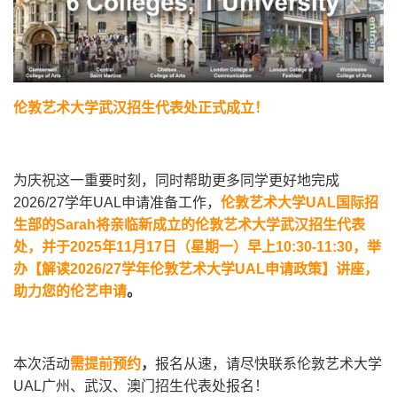
伦敦艺术大学武汉招生代表处正式成立！
为庆祝这一重要时刻，同时帮助更多同学更好地完成
2026/27学年UAL申请准备工作，
伦敦艺术大学
UAL
国际招
生部的
Sarah
将亲临新成立的伦敦艺术大学武汉招生代表
处，并于
2025
年
11
月
17
日（星期一）早上
10:30-11:30
，举
办【解读
2026/27
学年伦敦艺术大学
UAL
申请政策】讲座，
助力您的伦艺申请
。
本次活动
需提前预约
，
报名从速，请尽快联系伦敦艺术大学
UAL广州、武汉、澳门招生代表处报名！