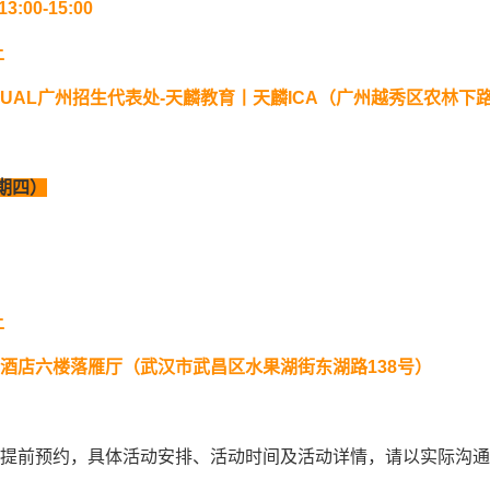
13:00-15:00
上
UAL
广州招生代表处
-
天麟教育丨天麟
ICA
（广州越秀区农林下
期四）
上
酒店六楼落雁厅（武汉市武昌区水果湖街东湖路
138
号）
提前预约，具体活动安排、活动时间及活动详情，请以实际沟通