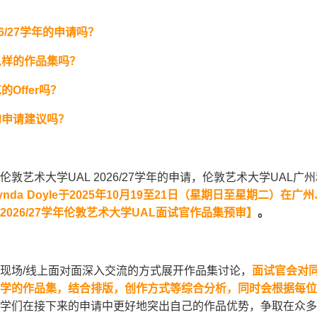
6/27
学年的申请吗？
么样的作品集吗？
艺的
Offer
吗？
的申请建议吗？
敦艺术大学UAL 2026/27学年的申请，伦敦艺术大学UAL
ynda Doyle
于
2025
年
10
月
19
至
21
日（星期日至星期二）在广州
2026/27
学年伦敦艺术大学
UAL
面试官作品集预审】
。
现场/线上面对面深入交流的方式展开作品集讨论，
面试官会对
学的作品集，结合排版，创作方式等综合分析，同时会根据每位
学们在接下来的申请中更好地突出自己的作品优势，争取在众多