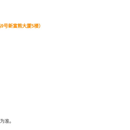
路
9
号新富熊大厦
5
楼）
为准。