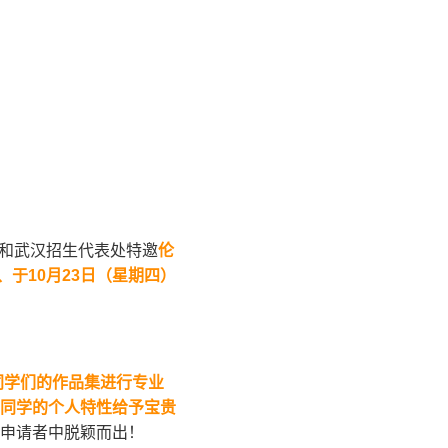
广州和武汉招生代表处特邀
伦
、于
10
月
23
日（星期四）
同学们的作品集进行专业
同学的个人特性给予宝贵
申请者中脱颖而出！