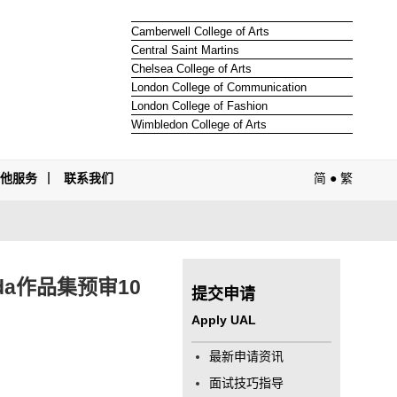
Camberwell College of Arts
Central Saint Martins
Chelsea College of Arts
London College of Communication
London College of Fashion
Wimbledon College of Arts
其他服务
联系我们
简
●
繁
da作品集预审10
提交申请
Apply UAL
最新申请资讯
面试技巧指导