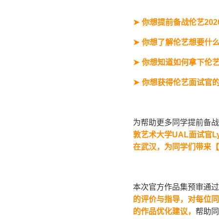
➤
你想提前备战伦艺
202
➤
你想了解伦艺想要什
➤
你想知道如何拿下伦
➤
你想获得伦艺面试官
为帮助更多同学提前备战伦
敦艺术大学
UAL
面试官
L
在武汉，为同学们带来【
本次官方作品集预审通过
的评价与指导，对每位同
的作品优化建议，
帮助同