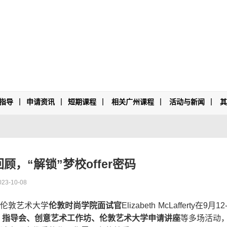
指导
申请资讯
短期课程
相关广州课程
活动与新闻
，“解锁”梦校offer密码
023-10-08
伦敦艺术大学
伦敦时尚学院面试官
Elizabeth McLafferty
在
9
月
12
审】指导会、创意艺术工作坊、伦敦艺术大学申请讲座
等多场活动