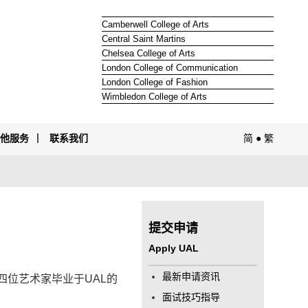
Camberwell College of Arts
Central Saint Martins
Chelsea College of Arts
London College of Communication
London College of Fashion
Wimbledon College of Arts
其他服务
联系我们
简
●
繁
提交申请
Apply UAL
最新申请资讯
四位艺术家毕业于UAL的
面试技巧指导