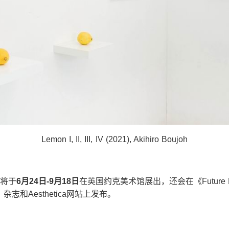
Lemon I, II, III, IV (2021), Akihiro Boujoh
将于
6
月
24
日
-9
月
18
日
在英国约克美术馆展出，还会在《Future Now: 
ica》杂志和Aesthetica网站上发布。