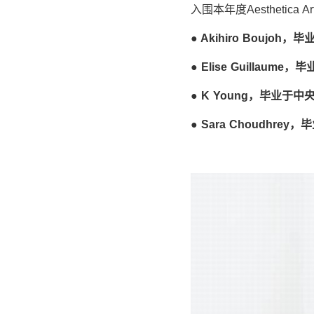
入围本年度Aesthetica 
● Akihiro Boujoh
，毕
● Elise Guillaume
，毕
● K Young
，毕业于中
● Sara Choudhrey
，毕