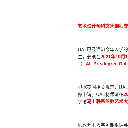
艺术设计预科文凭课程安
UAL已经通知今年入学的
生，必须在
2021
年
10
月
1
（
UAL Pre-degree Onli
根据英国相关规定，UA
做申请。UAL将保证在
2
学请
马上联系伦敦艺术大
伦敦艺术大学可能根据英