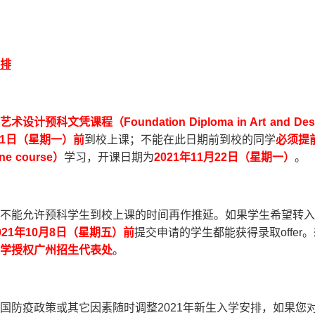
排
艺术设计预科文凭课程（
Foundation Diploma in Art and D
1
日
（星期一）前
到校上课；不能在此日期前到校的同学
必须提
ne course
）
学习，开课日期为
2021
年
11
月
22
日
（星期一）
。
L不能允许预科学生到校上课的时间再作推延。如果学生希望转
021
年
10
月
8
日
（星期五）前
提交申请的学生都能获得录取offe
学授权广州招生代表处
。
国防疫政策或其它因素随时调整2021年新生入学安排，如果您