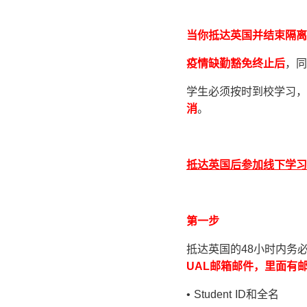
当你抵达英国并结束隔离
疫情缺勤豁免终止后
，同
学生必须按时到校学习，
消
。
抵达英国后参加线下学习
第一步
抵达英国的48小时内务必给你的
UAL
邮箱邮件，里面有
• Student ID和全名