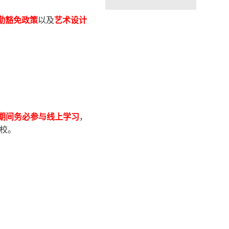
勤豁免政策
以及
艺术设计
期间务必参与线上学习
，
校。