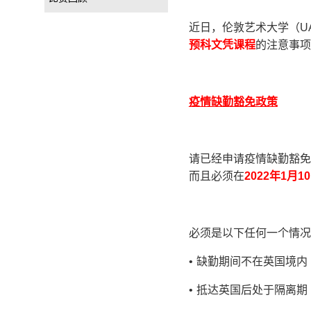
近日，伦敦艺术大学（UA
预科文凭课程
的注意事项
疫情缺勤豁免政策
请已经申请疫情缺勤豁免（Covi
而且必须在
2022
年
1
月
10
必须是以下任何一个情况
• 缺勤期间不在英国境内
• 抵达英国后处于隔离期