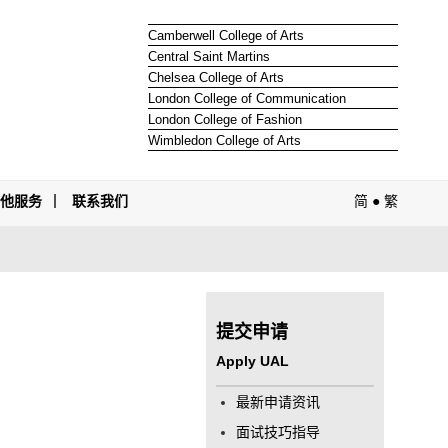
Camberwell College of Arts
Central Saint Martins
Chelsea College of Arts
London College of Communication
London College of Fashion
Wimbledon College of Arts
其他服务
联系我们
简
●
繁
提交申请
Apply UAL
最新申请资讯
面试技巧指导