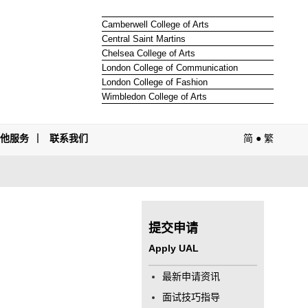
Camberwell College of Arts
Central Saint Martins
Chelsea College of Arts
London College of Communication
London College of Fashion
Wimbledon College of Arts
其他服务
联系我们
简
●
繁
提交申请
Apply UAL
最新申请资讯
面试技巧指导