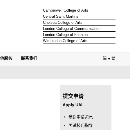
Camberwell College of Arts
Central Saint Martins
Chelsea College of Arts
London College of Communication
London College of Fashion
Wimbledon College of Arts
其他服务
联系我们
简
●
繁
提交申请
Apply UAL
最新申请资讯
面试技巧指导