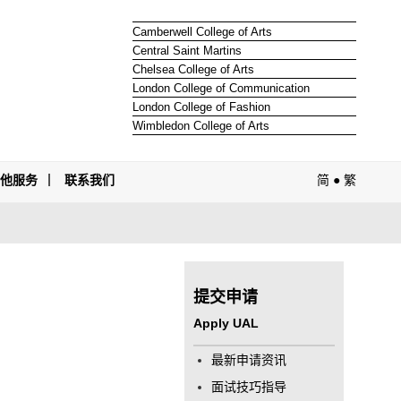
Camberwell College of Arts
Central Saint Martins
Chelsea College of Arts
London College of Communication
London College of Fashion
Wimbledon College of Arts
其他服务
联系我们
简
●
繁
提交申请
Apply UAL
最新申请资讯
面试技巧指导