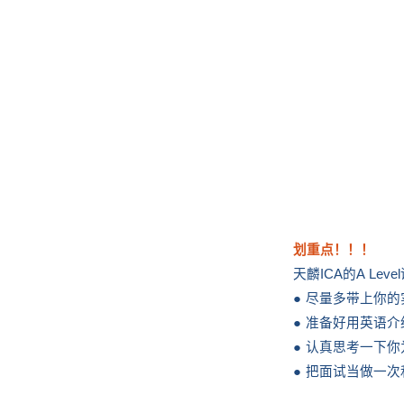
划重点！！！
天麟ICA的A L
● 尽量多带上你
● 准备好用英语
● 认真思考一下你
● 把面试当做一