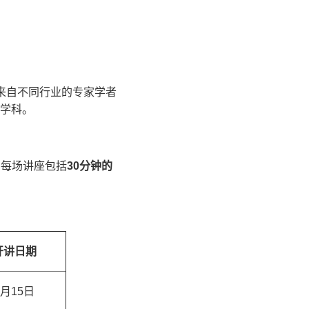
来自不同行业的专家学者
学科。
，每场讲座包括
30
分钟的
开讲日期
5月15日