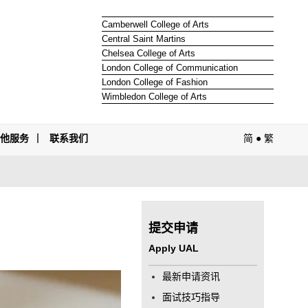
Camberwell College of Arts
Central Saint Martins
Chelsea College of Arts
London College of Communication
London College of Fashion
Wimbledon College of Arts
其他服务
联系我们
简
●
繁
提交申请
Apply UAL
最新申请资讯
面试技巧指导