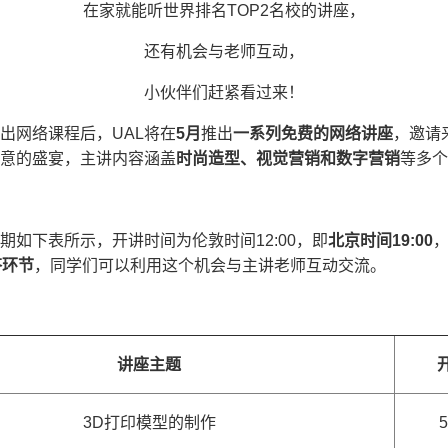
在家就能听世界排名TOP2名校的讲座，
还有机会与老师互动，
小伙伴们赶紧看过来！
出网络课程后，UAL将在
5
月
推出
一系列免费的网络讲座
，邀请
意的盛宴，主讲内容涵盖
时尚造型、视觉营销和数字营销
等多个
期如下表所示，开讲时间为伦敦时间12:00，即
北京时间
19:00
答环节
，同学们可以利用这个机会与主讲老师互动交流。
讲座主题
3D打印模型的制作