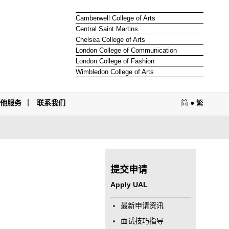
Camberwell College of Arts
Central Saint Martins
Chelsea College of Arts
London College of Communication
London College of Fashion
Wimbledon College of Arts
其他服务
联系我们
简
●
繁
提交申请
Apply UAL
最新申请资讯
面试技巧指导