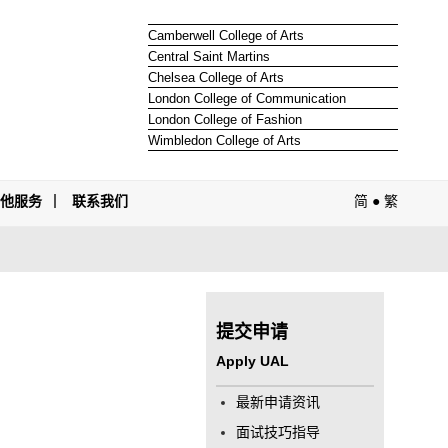
Camberwell College of Arts
Central Saint Martins
Chelsea College of Arts
London College of Communication
London College of Fashion
Wimbledon College of Arts
其他服务
联系我们
简
●
繁
提交申请
Apply UAL
最新申请资讯
面试技巧指导