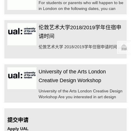
For students or parents who will happen to be
in London on the following dates, you can
contact UAL Guangzhou Office to book a tour.
You will have the opportunity to talk to current
students that l ...
伦敦艺术大学2018/2019学年住宿申
请时间
伦敦艺术大学 2018/2019学年住宿申请时间 ...
University of the Arts London
Creative Design Workshop
University of the Arts London Creative Design
Workshop Are you interested in art design
and do you w ...
提交申请
Apply UAL