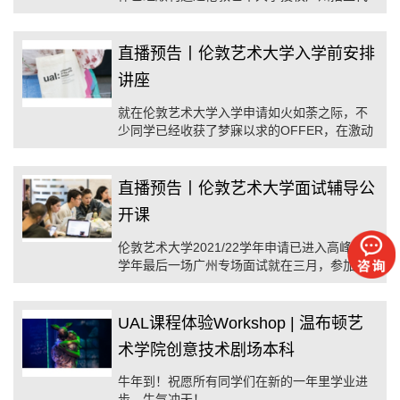
表处拿到心仪的OFFER。
直播预告丨伦敦艺术大学入学前安排
讲座
就在伦敦艺术大学入学申请如火如荼之际，不
少同学已经收获了梦寐以求的OFFER，在激动
和兴奋之余你是否考虑过诸多入学前的准备工
作。
直播预告丨伦敦艺术大学面试辅导公
开课
伦敦艺术大学2021/22学年申请已进入高峰，本
学年最后一场广州专场面试就在三月，参加面
试获得录取的机会就在眼前！
UAL课程体验Workshop | 温布顿艺
术学院创意技术剧场本科
牛年到！祝愿所有同学们在新的一年里学业进
步，牛气冲天！