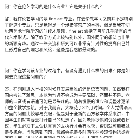
问：你在伦艺学习的是什么专业？它是关于什么的？
答：我在伦艺学习的是 fine art 专业。在去伦敦学习之前并不是特别
了解这个专业，只是觉得是一个涉猎非常广的学科，但是当我在切
尔西艺术学院学习的时候才发现，fine art 囊括了目前几乎所有的当
代艺术形式。除了教学方式比较特别以外，国外同学的想法也非常
的新颖有趣。通过一些交流和研究可以非常有针对性的提高自己并
且形成自己的理念和风格，这些是我感触最深的。
问：你在学习该专业的过程中，有没有遇到什么样的困难？你是如
何去克服这些问题的？
答：在刚刚进入学校的时候其实最困难的还是语言问题，虽然我在
国内考过了雅思，本以为沟通不会成为主要障碍，然而并不是。老
师的口音或者语速可能是最头疼的。随着慢慢的适应和调整才逐渐
和整个教学接轨，对于我而言，大概花了3个月时间。个人觉得语言
方面的问题比较容易克服，但是对于全新的西方教学体系来讲，中
国学生们就需要去打开自己的思想了。因为老师提供的资源或者建
议，学生必须下去认认真真的去执行才会有收获，否则就可能错过
很多机会。当我遇到问题，我都会把很多时间花在参观博物馆或者