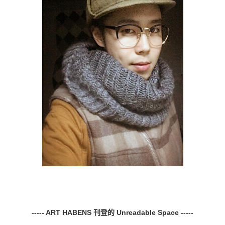
----- ART HABENS
刊登的
Unreadable Space -----